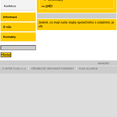
Konfekce
<< ZPĚT
Informace
Jediné, co mají naše vlajky společného s ostatními, je
vítr.
O nás
Kontakty
NAHORU
© INTER FLAG s.r.o.
VŠEOBECNÉ OBCHODNÍ PODMÍNKY
FLAG ALLIANCE