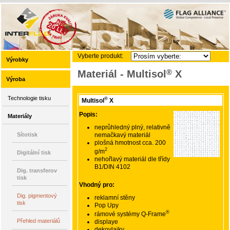
Vyberte produkt:
Výrobky
®
Materiál - Multisol
X
Výroba
Technologie tisku
®
Multisol
X
Popis:
Materiály
neprůhledný plný, relativně
nemačkavý materiál
Sítotisk
plošná hmotnost cca. 200
2
g/m
Digitální tisk
nehořlavý materiál dle třídy
B1/DIN 4102
Dig. transferov
tisk
Vhodný pro:
Dig. pigmentový
reklamní stěny
tisk
Pop Upy
®
rámové systémy Q-Frame
Přehled materiálů
displaye
dekovlajky