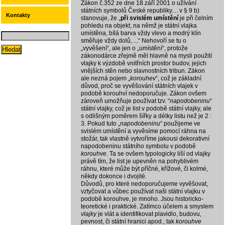
Zákon č.352 ze dne 18.září 2001 o užívání
státních symbolů České republiky.... v § 9 b)
Kontakty
stanovuje, že „
při svislém umístění
je při čelním
pohledu na objekt, na němž je státní vlajka
umístěna, bílá barva vždy vlevo a modrý klín
směřuje vždy dolů, ...“ Nehovoří se tu o
„vyvěšení“, ale jen o „umístění“, protože
zákonodárce zřejmě měl hlavně na mysli použití
vlajky k výzdobě vnitřních prostor budov, jejich
vnějších stěn nebo slavnostních tribun. Zákon
ale nezná pojem „
korouhev
“, což je základní
důvod, proč se vyvěšování státních vlajek v
podobě korouhví nedoporučuje. Zákon ovšem
zároveň umožňuje používat tzv. “
napodobeninu
“
státní vlajky, což je list v podobě státní vlajky, ale
s odlišným poměrem šířky a délky listu než je 2 :
3. Pokud tuto „
napodobeninu
“ použijeme ve
svislém umístění a vyvěsíme pomocí ráhna na
stožár, tak vlastně vytvoříme jakousi dekorativní
napodobeninu státního symbolu v podobě
korouhve
. Ta se ovšem typologicky liší od vlajky
právě tím, že list je upevněn na pohyblivém
ráhnu, které může být příčné, křížové, či kolmé,
někdy dokonce i dvojité.
Důvodů, pro které nedoporučujeme vyvěšovat,
vztyčovat a vůbec používat naši státní vlajku v
podobě korouhve, je mnoho. Jsou historicko-
teoretické i praktické. Zatímco účelem a smyslem
vlajky
je vlát a identifikovat plavidlo, budovu,
pevnost, či státní hranici apod., tak
korouhve