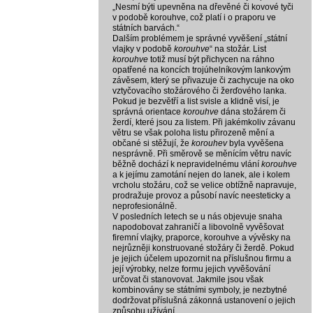
„Nesmí býti upevněna na dřevěné či kovové tyči
v podobě korouhve, což platí i o praporu ve
státních barvách.“
Dalším problémem je správné vyvěšení „státní
vlajky v podobě
korouhve
“ na stožár. List
korouhve
totiž musí být přichycen na ráhno
opatřené na koncích trojúhelníkovým lankovým
závěsem, který se přivazuje či zachycuje na oko
vztyčovacího stožárového či žerďového lanka.
Pokud je bezvětří a list svisle a klidně visí, je
správná orientace
korouhve
dána stožárem či
žerdí, které jsou za listem. Při jakémkoliv závanu
větru se však poloha listu přirozeně mění a
občané si stěžují, že
korouhev
byla vyvěšena
nesprávně. Při směrově se měnícím větru navíc
běžně dochází k nepravidelnému vlání
korouhve
a k jejímu zamotání nejen do lanek, ale i kolem
vrcholu stožáru, což se velice obtížně napravuje,
prodražuje provoz a působí navíc neesteticky a
neprofesionálně.
V posledních letech se u nás objevuje snaha
napodobovat zahraničí a libovolně vyvěšovat
firemní vlajky, praporce, korouhve a vývěsky na
nejrůzněji konstruované stožáry či žerdě. Pokud
je jejich účelem upozornit na příslušnou firmu a
její výrobky, nelze formu jejich vyvěšování
určovat či stanovovat. Jakmile jsou však
kombinovány se státními symboly, je nezbytné
dodržovat příslušná zákonná ustanovení o jejich
způsobu užívání.