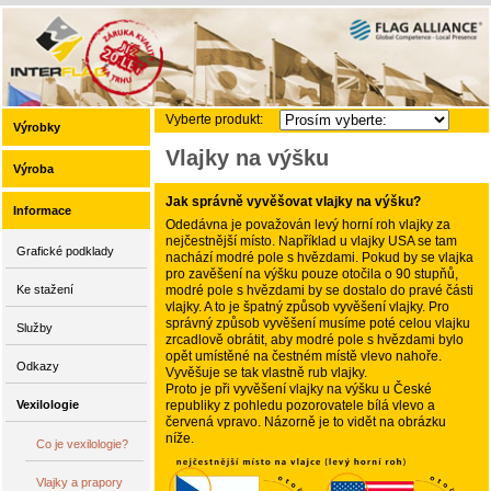
Vyberte produkt:
Výrobky
Vlajky na výšku
Výroba
Jak správně vyvěšovat vlajky na výšku?
Informace
Odedávna je považován levý horní roh vlajky za
nejčestnější místo. Například u vlajky USA se tam
Grafické podklady
nachází modré pole s hvězdami. Pokud by se vlajka
pro zavěšení na výšku pouze otočila o 90 stupňů,
modré pole s hvězdami by se dostalo do pravé části
Ke stažení
vlajky. A to je špatný způsob vyvěšení vlajky. Pro
správný způsob vyvěšení musíme poté celou vlajku
Služby
zrcadlově obrátit, aby modré pole s hvězdami bylo
opět umístěné na čestném místě vlevo nahoře.
Odkazy
Vyvěšuje se tak vlastně rub vlajky.
Proto je při vyvěšení vlajky na výšku u České
republiky z pohledu pozorovatele bílá vlevo a
Vexilologie
červená vpravo. Názorně je to vidět na obrázku
níže.
Co je vexilologie?
Vlajky a prapory