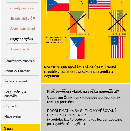
Zásady pro obce
Historie vlajky ČR
Vyvěšování vlajek
Vlajky na výšku
Státní smutek
Beaufortova stupnice
Pro cizí vlajky vyvěšované na území České
Vzorníky Pantone
republiky platí domácí zákonná pravidla a
zvyklosti.
Životní prostředí
Proč vyvěšení vlajek na výšku nepoužívat?
FAQ - otázky a
odpovědi
Vyjádření České vexilologické společnosti k
tomuto problému.
Copyright
PROBLEMATIKA SVISLÉHO VYVĚŠOVÁNÍ
ČESKÉ STÁTNÍ VLAJKY
Mapa webu
(v podobě tzv.
korouhve
, někdy též označované
jako vyvěšení na výšku)
O nás