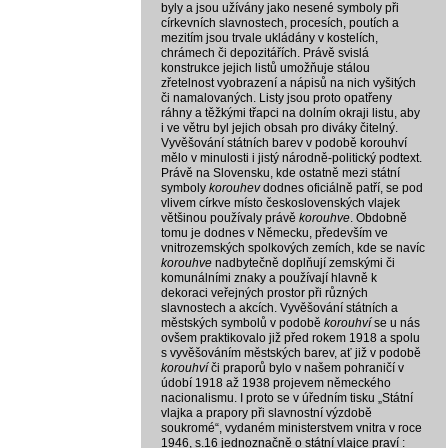
byly a jsou užívány jako nesené symboly při
církevních slavnostech, procesích, poutích a
mezitím jsou trvale ukládány v kostelích,
chrámech či depozitářích. Právě svislá
konstrukce jejich listů umožňuje stálou
zřetelnost vyobrazení a nápisů na nich vyšitých
či namalovaných. Listy jsou proto opatřeny
ráhny a těžkými třapci na dolním okraji listu, aby
i ve větru byl jejich obsah pro diváky čitelný.
Vyvěšování státních barev v podobě korouhví
mělo v minulosti i jistý národně-politický podtext.
Právě na Slovensku, kde ostatně mezi státní
symboly
korouhev
dodnes oficiálně patří, se pod
vlivem církve místo československých vlajek
většinou používaly právě
korouhve
. Obdobně
tomu je dodnes v Německu, především ve
vnitrozemských spolkových zemích, kde se navíc
korouhve
nadbytečně doplňují zemskými či
komunálními znaky a používají hlavně k
dekoraci veřejných prostor při různých
slavnostech a akcích. Vyvěšování státních a
městských symbolů v podobě
korouhví
se u nás
ovšem praktikovalo již před rokem 1918 a spolu
s vyvěšováním městských barev, ať již v podobě
korouhví
či praporů bylo v našem pohraničí v
údobí 1918 až 1938 projevem německého
nacionalismu. I proto se v úředním tisku „Státní
vlajka a prapory při slavnostní výzdobě
soukromé“, vydaném ministerstvem vnitra v roce
1946, s.16 jednoznačně o státní vlajce praví :