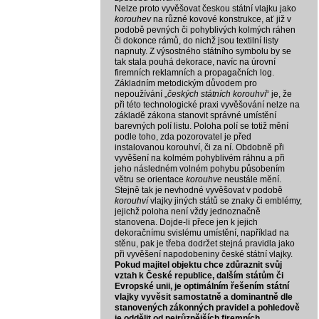
Nelze proto vyvěšovat českou státní vlajku jako
korouhev
na různé kovové konstrukce, ať již v
podobě pevných či pohyblivých kolmých ráhen
či dokonce rámů, do nichž jsou textilní listy
napnuty. Z výsostného státního symbolu by se
tak stala pouhá dekorace, navíc na úrovní
firemních reklamních a propagačních log.
Základním metodickým důvodem pro
nepoužívání „
českých státních korouhví
“ je, že
při této technologické praxi vyvěšování nelze na
základě zákona stanovit správné umístění
barevných polí listu. Poloha polí se totiž mění
podle toho, zda pozorovatel je před
instalovanou korouhví, či za ní. Obdobně při
vyvěšení na kolmém pohyblivém ráhnu a při
jeho následném volném pohybu působením
větru se orientace
korouhve
neustále mění.
Stejně tak je nevhodné vyvěšovat v podobě
korouhví
vlajky jiných států se znaky či emblémy,
jejichž poloha není vždy jednoznačně
stanovena. Dojde-li přece jen k jejich
dekoračnímu svislému umístění, například na
stěnu, pak je třeba dodržet stejná pravidla jako
při vyvěšení napodobeniny české státní vlajky.
Pokud majitel objektu chce zdůraznit svůj
vztah k České republice, dalším státům či
Evropské unii, je optimálním řešením státní
vlajky vyvěsit samostatně a dominantně dle
stanovených zákonných pravidel a pohledově
je oddělit od nejrůznějších firemních,