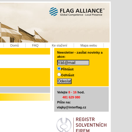
Domů
FAQ
Ke stažení
Mapa webu
Newsletter - zasílat novinky a
akce:
Přihlásit
Odhlásit
Volejte
8 - 16
hod.
481 629 080
Pište na:
vlajky@interflag.cz