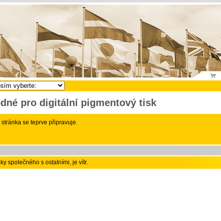
dné pro digitální pigmentový tisk
stránka se teprve připravuje.
.
ky společného s ostatními, je vítr.