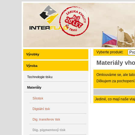
Vyberte produkt:
Výrobky
Materiály vho
Výroba
Omlouváme se, ale tato 
Technologie tisku
Děkujem za pochopení
Materiály
Sítotisk
Jediné, co mají naše vlaj
Digitální tisk
Dig. transferov tisk
Dig. pigmentový tisk