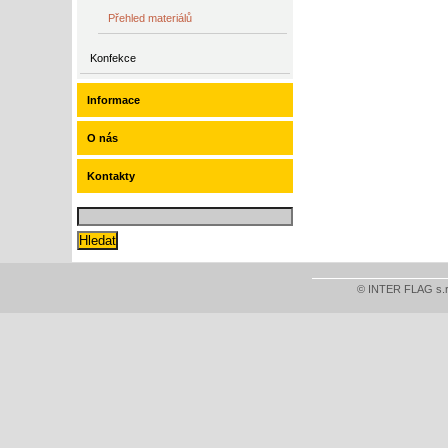
Přehled materiálů
Konfekce
Informace
O nás
Kontakty
© INTER FLAG s.r