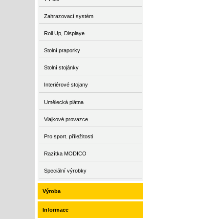
Zahrazovací systém
Roll Up, Displaye
Stolní praporky
Stolní stojánky
Interiérové stojany
Umělecká plátna
Vlajkové provazce
Pro sport. příležitosti
Razítka MODICO
Speciální výrobky
Výroba
Informace