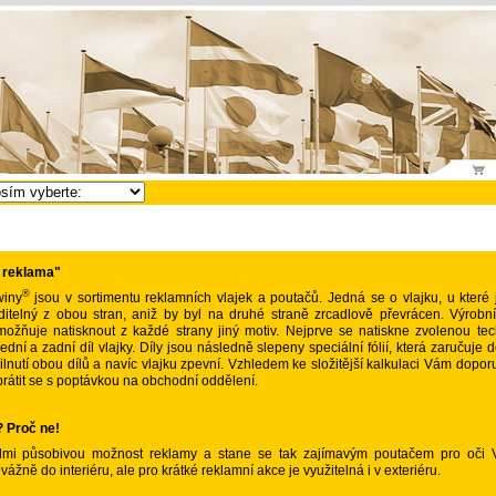
 reklama"
®
winy
jsou v sortimentu reklamních vlajek a poutačů. Jedná se o vlajku, u které 
iditelný z obou stran, aniž by byl na druhé straně zrcadlově převrácen. Výrobn
možňuje natisknout z každé strany jiný motiv. Nejprve se natiskne zvolenou tec
ední a zadní díl vlajky. Díly jsou následně slepeny speciální fólií, která zaručuje 
ilnutí obou dílů a navíc vlajku zpevní. Vzhledem ke složitější kalkulaci Vám dopo
rátit se s poptávkou na obchodní oddělení.
 Proč ne!
lmi působivou možnost reklamy a stane se tak zajímavým poutačem pro oči V
ážně do interiéru, ale pro krátké reklamní akce je využitelná i v exteriéru.