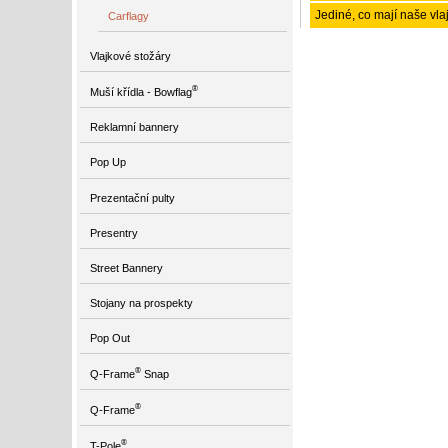
Jediné, co mají naše vlaj
Carflagy
Vlajkové stožáry
®
Muší křídla - Bowflag
Reklamní bannery
Pop Up
Prezentační pulty
Presentry
Street Bannery
Stojany na prospekty
Pop Out
®
Q-Frame
Snap
®
Q-Frame
®
T-Pole