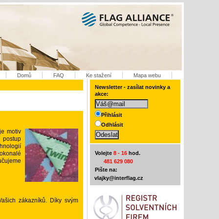
Domů
FAQ
Ke stažení
Mapa webu
Newsletter - zasílat novinky a
akce:
Přihlásit
Odhlásit
je motiv
í postup
hnologií
dokonalé
Volejte
8 - 16
hod.
ručujeme
481 629 080
Pište na:
vlajky@interflag.cz
ašich zákazníků. Díky svým