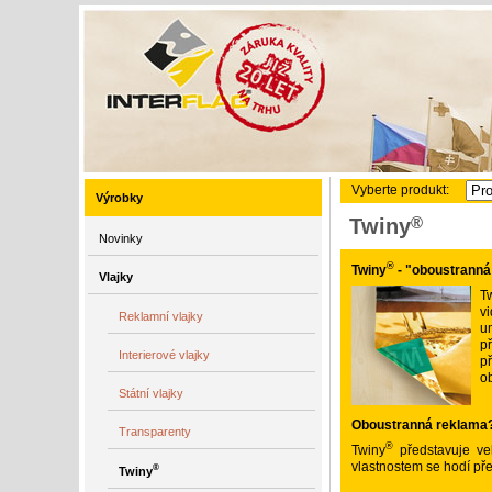
Vyberte produkt:
Výrobky
®
Twiny
Novinky
®
Twiny
- "oboustranná
Vlajky
T
v
Reklamní vlajky
u
př
Interierové vlajky
př
ob
Státní vlajky
Oboustranná reklama?
Transparenty
®
Twiny
představuje ve
vlastnostem se hodí přev
®
Twiny