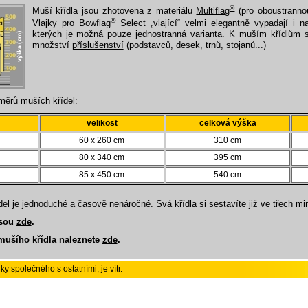
®
Muší křídla jsou zhotovena z materiálu
Multiflag
(pro oboustrannou
®
Vlajky pro Bowflag
Select „vlající“ velmi elegantně vypadají i 
kterých je možná pouze jednostranná varianta. K muším křídlům 
množství
příslušenství
(podstavců, desek, trnů, stojanů...)
měrů muších křídel:
velikost
celková výška
60 x 260 cm
310 cm
80 x 340 cm
395 cm
85 x 450 cm
540 cm
el je jednoduché a časově nenáročné. Svá křídla si sestavíte již ve třech mi
jsou
zde
.
mušího křídla naleznete
zde
.
ky společného s ostatními, je vítr.