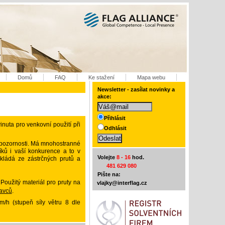
Domů
FAQ
Ke stažení
Mapa webu
Newsletter - zasílat novinky a
akce:
Přihlásit
nuta pro venkovní použití při
Odhlásit
u pozornosti. Má mnohostranné
ků i vaší konkurence a to v
Volejte
8 - 16
hod.
kládá ze zástrčných prutů a
481 629 080
Pište na:
Použitý materiál pro pruty na
vlajky@interflag.cz
avců
.
m/h (stupeň síly větru 8 dle