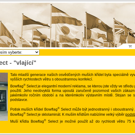
ct - "vlající"
Tato mladší generace našich osvědčených muších křídel byla speciálně vyvi
vyšších rychlostech větru s oboustrannou konfekcí.
®
Bowflag
Select je elegantní moderní reklama, se kterou jste vždy ve střed
použití. Jeho neobvyklá forma upoutá zaručeně pozornost vašich zákazní
jakémkoliv ročním období a na kterémkoliv výstavním místě. Stojan se s
podstavce.
®
Potisk muších křídel Bowflag
Select může být jednostranný i oboustranný. 
®
Bowflag
Select je sklolaminát. K muším křídlům nabízíme velký výběr
podst
®
Muší křídla Bowflag
Select je možné použít až do rychlosti větru 75 k