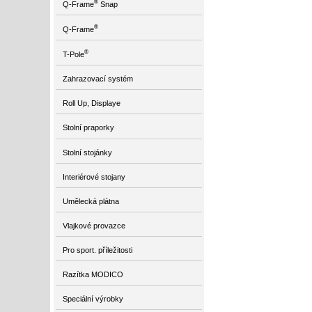
®
Q-Frame
Snap
®
Q-Frame
®
T-Pole
Zahrazovací systém
Roll Up, Displaye
Stolní praporky
Stolní stojánky
Interiérové stojany
Umělecká plátna
Vlajkové provazce
Pro sport. příležitosti
Razítka MODICO
Speciální výrobky