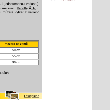
 i jednostrannou variantu).
®
na materiálu
Varioflag
A
, u
si můžete vybrat z velkého
mezera od země
50 cm
55 cm
90 cm
nutách!
Fotogalerie