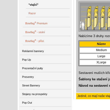
"vlající"
Razor
®
Bowflag
Premium
®
Bowflag
- stolní
Nabízíme 3 druhy roz
®
Bowflag
- přísl.
Název
Medium
Reklamní bannery
Large
Pop Up
XLarge
Prezentační pulty
Sestavení muších kříd
Presentry
Šablony ke stažení 
Návod na sestavení 
Street Bannery
Stojany na prospekty
Jediné, co mají naše vlaj
Pop Out