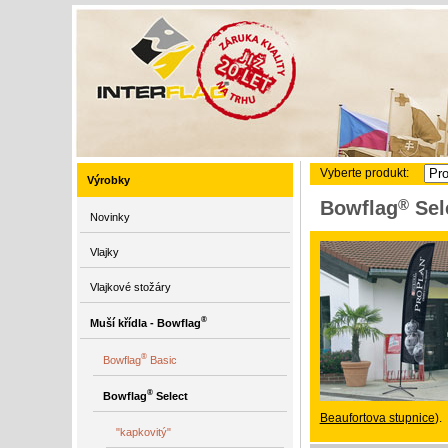
Vyberte produkt:
Výrobky
®
Bowflag
Sele
Novinky
Vlajky
Vlajkové stožáry
®
Muší křídla - Bowflag
®
Bowflag
Basic
®
Bowflag
Select
Beaufortova stupnice
).
"kapkovitý"