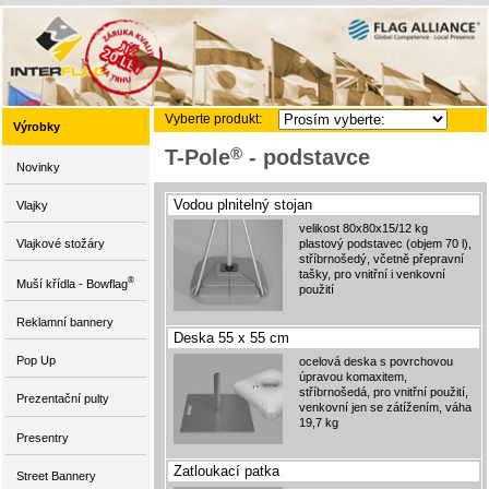
Vyberte produkt:
Výrobky
®
T-Pole
- podstavce
Novinky
Vodou plnitelný stojan
Vlajky
velikost 80x80x15/12 kg
Vlajkové stožáry
plastový podstavec (objem 70 l),
stříbrnošedý, včetně přepravní
tašky, pro vnitřní i venkovní
®
Muší křídla - Bowflag
použití
Reklamní bannery
Deska 55 x 55 cm
Pop Up
ocelová deska s povrchovou
úpravou komaxitem,
stříbrnošedá, pro vnitřní použití,
Prezentační pulty
venkovní jen se zátížením, váha
19,7 kg
Presentry
Zatloukací patka
Street Bannery