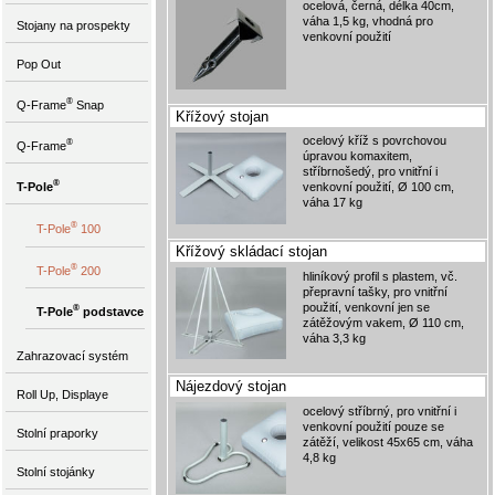
ocelová, černá, délka 40cm,
váha 1,5 kg, vhodná pro
Stojany na prospekty
venkovní použití
Pop Out
®
Q-Frame
Snap
Křížový stojan
ocelový kříž s povrchovou
®
Q-Frame
úpravou komaxitem,
stříbrnošedý, pro vnitřní i
®
T-Pole
venkovní použití, Ø 100 cm,
váha 17 kg
®
T-Pole
100
Křížový skládací stojan
®
T-Pole
200
hliníkový profil s plastem, vč.
přepravní tašky, pro vnitřní
použití, venkovní jen se
®
T-Pole
podstavce
zátěžovým vakem, Ø 110 cm,
váha 3,3 kg
Zahrazovací systém
Nájezdový stojan
Roll Up, Displaye
ocelový stříbrný, pro vnitřní i
venkovní použití pouze se
Stolní praporky
zátěží, velikost 45x65 cm, váha
4,8 kg
Stolní stojánky