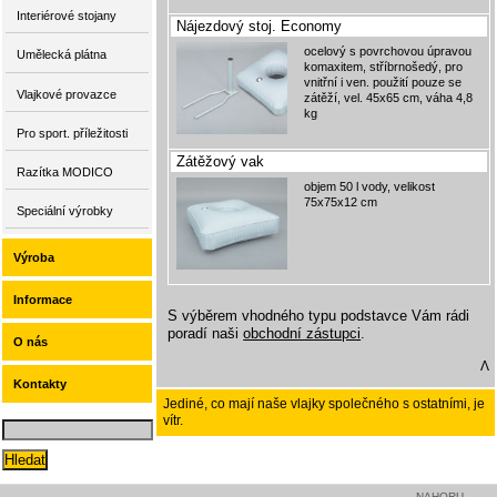
Interiérové stojany
Nájezdový stoj. Economy
ocelový s povrchovou úpravou
Umělecká plátna
komaxitem, stříbrnošedý, pro
vnitřní i ven. použití pouze se
Vlajkové provazce
zátěží, vel. 45x65 cm, váha 4,8
kg
Pro sport. příležitosti
Zátěžový vak
Razítka MODICO
objem 50 l vody, velikost
75x75x12 cm
Speciální výrobky
Výroba
Informace
S výběrem vhodného typu podstavce Vám rádi
poradí naši
obchodní zástupci
.
O nás
Λ
Kontakty
Jediné, co mají naše vlajky společného s ostatními, je
vítr.
NAHORU